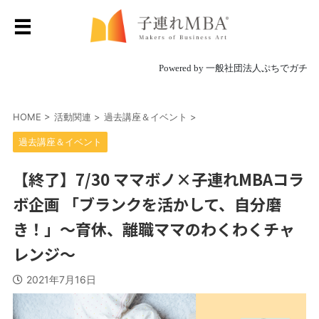
Powered by 一般社団法人ぷちでガチ
HOME
>
活動関連
>
過去講座＆イベント
>
過去講座＆イベント
【終了】7/30 ママボノ×子連れMBAコラ
ボ企画 「ブランクを活かして、自分磨
き！」〜育休、離職ママのわくわくチャ
レンジ〜
2021年7月16日