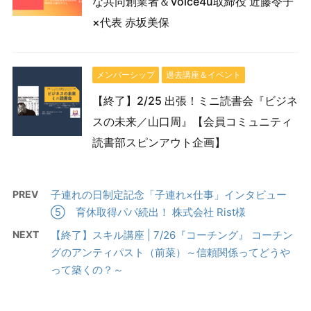
な共同創業者＆Voice4u取締役 近藤令子
×代表 赤坂美保
メンバーシップ
過去講座＆イベント
【終了】2/25 出張！ミニ読書会『ビジネ
スの未来／山口周』【会員コミュニティ
読書部スピンアウト企画】
PREV
子連れの日制定記念「子連れ×仕事」インタビュー
⑤ 育休取得パパ続出！ 株式会社 Rist様
NEXT
【終了】スキル講座 | 7/26『コーチング』 コーチン
グのアンティパスト（前菜）～信頼関係ってどうや
って築くの？～