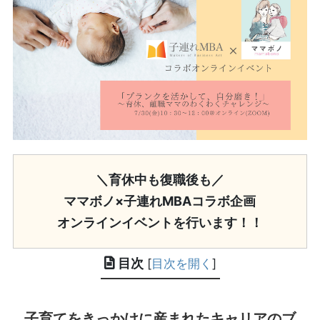
＼育休中も復職後も／
ママボノ×子連れMBAコラボ企画
オンラインイベントを行います！！
目次
[
目次を開く
]
子育てをきっかけに産まれたキャリアのブ