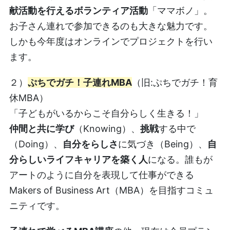
献活動を行えるボランティア活動
「ママボノ」。
お子さん連れで参加できるのも大きな魅力です。
しかも今年度はオンラインでプロジェクトを行い
ます。
２）
ぷちでガチ！子連れMBA
（旧:ぷちでガチ！育
休MBA）
「子どもがいるからこそ自分らしく生きる！」
仲間と共に学び
（Knowing）、
挑戦
する中で
（Doing）、
自分をらしさ
に気づき（Being）、
自
分らしいライフキャリアを築く人
になる。誰もが
アートのように自分を表現して仕事ができる
Makers of Business Art（MBA）を目指すコミュ
ニティです。