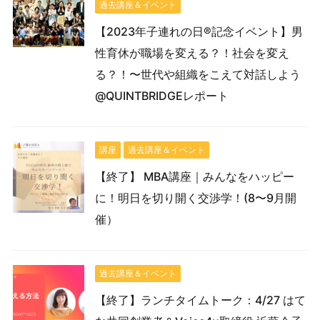
過去講座＆イベント
【2023年子連れの日®記念イベント】男
性育休が職場を変える？！社会を変え
る？！〜世代や組織をこえて対話しよう
@QUINTBRIDGEレポート
講座
過去講座＆イベント
【終了】 MBA講座｜みんなをハッピー
に！明日を切り開く交渉学！(8〜9月開
催）
過去講座＆イベント
【終了】ランチタイムトーク：4/27 はて