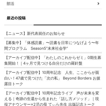
部活
最近の投稿
【ニュース】新代表就任のお知らせ
【募集中】「体感読書」〜読書を日常につなげよう〜年
間プログラム Season5”未来社会学”
【アーカイブ配信中】「わたしのこれからゼミ」0期生募
集開始！｜4ヶ月で見つける自分だけの羅針盤
【アーカイブ配信中】10周年記念 人生、ここからが面
白い！47歳で見つけた「次の私」 Beyond Borders お披
露目トーク
【アーカイブ配信中】10周年記念ライブ 声が未来を変
える｜奇跡の生還から生まれた「話し方メソッド」｜現
役アナウンサー×2児の母 てぃら先生 出版記念トーク