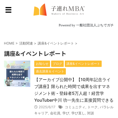
Powered by 一般社団法人ぷちでガチ
HOME
>
活動関連
>
講座&イベントレポート
>
講座&イベントレポート
お知らせ
ブログ
講座&イベントレポート
過去講座＆イベント
【アーカイブ公開中】【10周年記念ライ
ブ講座】限られた時間で成果を出すマネ
ジメント術 - 登録者5万人超！経営学
YouTuber中川 功一先生に直接質問できる
2025/6/17
コミュニティ
,
トーク
,
パラレル
キャリア
,
会社員
,
学び
,
学び直し
,
対談