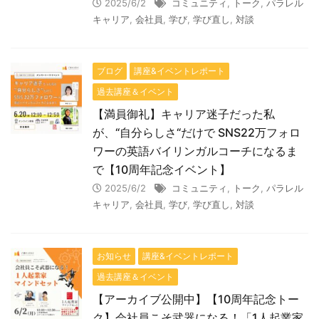
2025/6/2
コミュニティ
,
トーク
,
パラレル
キャリア
,
会社員
,
学び
,
学び直し
,
対談
ブログ
講座&イベントレポート
過去講座＆イベント
【満員御礼】キャリア迷子だった私
が、“自分らしさ“だけで SNS22万フォロ
ワーの英語バイリンガルコーチになるま
で【10周年記念イベント】
2025/6/2
コミュニティ
,
トーク
,
パラレル
キャリア
,
会社員
,
学び
,
学び直し
,
対談
お知らせ
講座&イベントレポート
過去講座＆イベント
【アーカイブ公開中】【10周年記念トー
ク】会社員こそ武器になる！「1人起業家