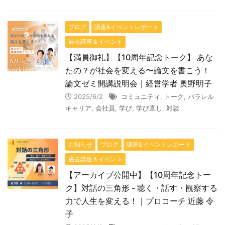
ブログ
講座&イベントレポート
過去講座＆イベント
【満員御礼】【10周年記念トーク】 あな
たの？が社会を変える〜論文を書こう！
論文ゼミ開講説明会｜経営学者 奥野明子
2025/6/2
コミュニティ
,
トーク
,
パラレル
キャリア
,
会社員
,
学び
,
学び直し
,
対談
お知らせ
ブログ
講座&イベントレポート
過去講座＆イベント
【アーカイブ公開中】【10周年記念トー
ク】対話の三角形 - 聴く・話す・観察する
力で人生を変える！｜プロコーチ 近藤 令
子