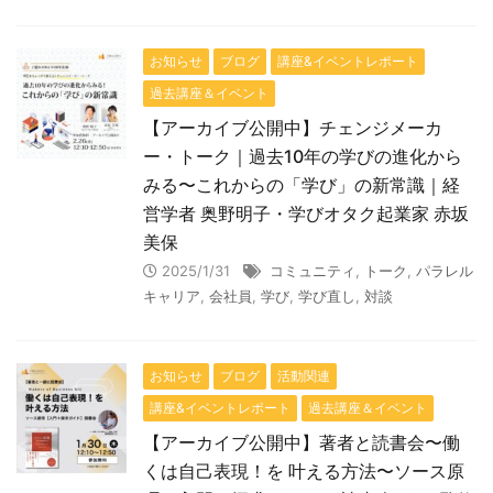
お知らせ
ブログ
講座&イベントレポート
過去講座＆イベント
【アーカイブ公開中】チェンジメーカ
ー・トーク｜過去10年の学びの進化から
みる〜これからの「学び」の新常識｜経
営学者 奥野明子・学びオタク起業家 赤坂
美保
2025/1/31
コミュニティ
,
トーク
,
パラレル
キャリア
,
会社員
,
学び
,
学び直し
,
対談
お知らせ
ブログ
活動関連
講座&イベントレポート
過去講座＆イベント
【アーカイブ公開中】著者と読書会〜働
くは自己表現！を 叶える方法〜ソース原