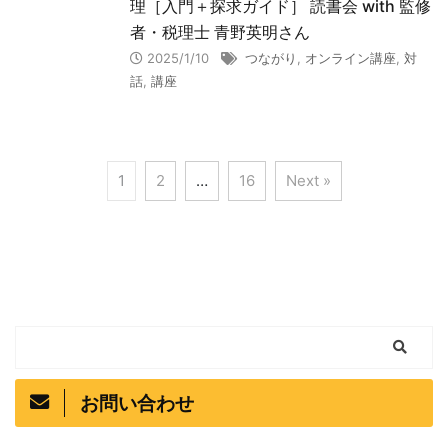
理［入門＋探求ガイド］ 読書会 with 監修
者・税理士 青野英明さん
2025/1/10
つながり
,
オンライン講座
,
対
話
,
講座
1
2
…
16
Next »
お問い合わせ