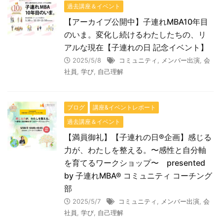
過去講座＆イベント
【アーカイブ公開中】子連れMBA10年目
のいま。変化し続けるわたしたちの、リ
アルな現在【子連れの日 記念イベント】
2025/5/8
コミュニティ
,
メンバー出演
,
会
社員
,
学び
,
自己理解
ブログ
講座&イベントレポート
過去講座＆イベント
【満員御礼】【子連れの日®︎企画】感じる
力が、わたしを整える。〜感性と自分軸
を育てるワークショップ〜 presented
by 子連れMBA®︎ コミュニティ コーチング
部
2025/5/7
コミュニティ
,
メンバー出演
,
会
社員
,
学び
,
自己理解