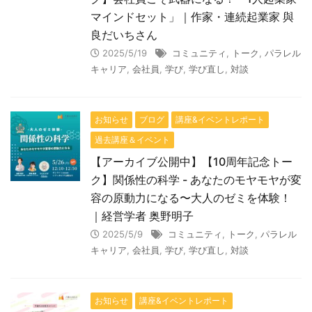
マインドセット」｜作家・連続起業家 與
良だいちさん
2025/5/19
コミュニティ
,
トーク
,
パラレル
キャリア
,
会社員
,
学び
,
学び直し
,
対談
お知らせ
ブログ
講座&イベントレポート
過去講座＆イベント
【アーカイブ公開中】【10周年記念トー
ク】関係性の科学 - あなたのモヤモヤが変
容の原動力になる〜大人のゼミを体験！
｜経営学者 奥野明子
2025/5/9
コミュニティ
,
トーク
,
パラレル
キャリア
,
会社員
,
学び
,
学び直し
,
対談
お知らせ
講座&イベントレポート