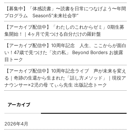
【募集中】「体感読書」〜読書を日常につなげよう〜年間
プログラム Season5”未来社会学”
【アーカイブ配信中】「わたしのこれからゼミ」0期生募
集開始！｜4ヶ月で見つける自分だけの羅針盤
【アーカイブ配信中】10周年記念 人生、ここからが面白
い！47歳で見つけた「次の私」 Beyond Borders お披露
目トーク
【アーカイブ配信中】10周年記念ライブ 声が未来を変え
る｜奇跡の生還から生まれた「話し方メソッド」｜現役ア
ナウンサー×2児の母 てぃら先生 出版記念トーク
アーカイブ
2026年4月