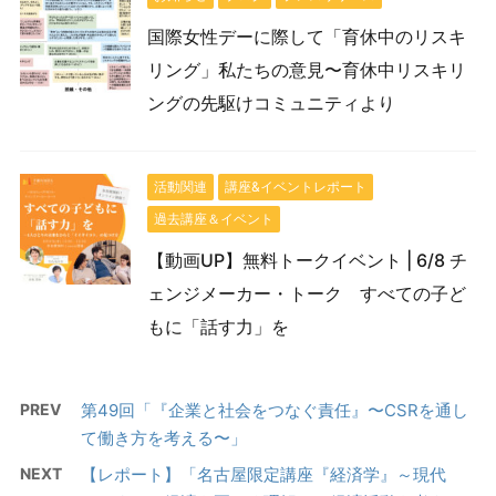
国際女性デーに際して「育休中のリスキ
リング」私たちの意見〜育休中リスキリ
ングの先駆けコミュニティより
活動関連
講座&イベントレポート
過去講座＆イベント
【動画UP】無料トークイベント | 6/8 チ
ェンジメーカー・トーク すべての子ど
もに「話す力」を
PREV
第49回「『企業と社会をつなぐ責任』〜CSRを通し
て働き方を考える〜」
NEXT
【レポート】「名古屋限定講座『経済学』～現代