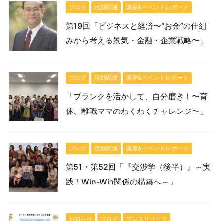
ブログ
活動関連
講座&イベントレポート
第19回「ビジネスと経済〜“お金”の仕組
みから考える景気・金融・企業戦略〜」
ブログ
活動関連
講座&イベントレポート
「ブランクを活かして、自分磨き！〜育
休、離職ママのわくわくチャレンジ〜」
ブログ
活動関連
講座&イベントレポート
第51・第52回「『交渉学（後半）』～実
践！Win-Win関係の構築へ～」
お知らせ
ブログ
プレスリリース