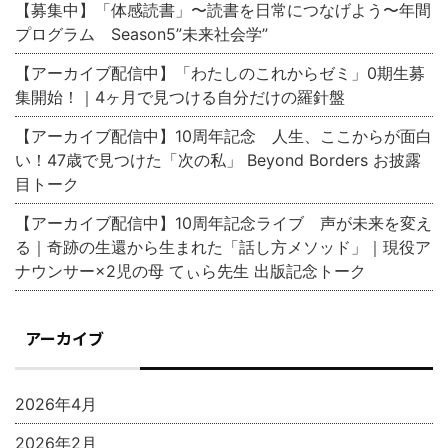
【募集中】「体感読書」〜読書を日常につなげよう〜年間
プログラム Season5”未来社会学”
【アーカイブ配信中】「わたしのこれからゼミ」0期生募
集開始！｜4ヶ月で見つける自分だけの羅針盤
【アーカイブ配信中】10周年記念 人生、ここからが面白
い！47歳で見つけた「次の私」 Beyond Borders お披露
目トーク
【アーカイブ配信中】10周年記念ライブ 声が未来を変え
る｜奇跡の生還から生まれた「話し方メソッド」｜現役ア
ナウンサー×2児の母 てぃら先生 出版記念トーク
アーカイブ
2026年4月
2026年2月