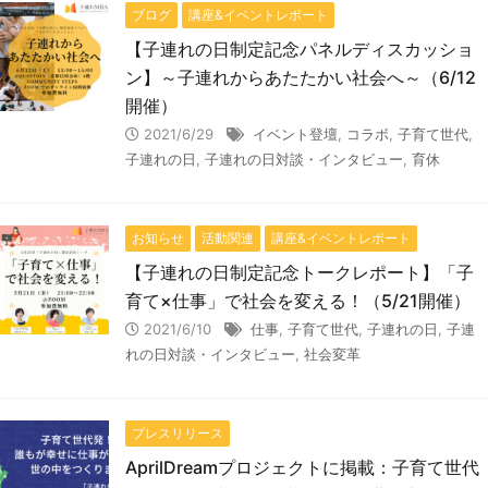
ブログ
講座&イベントレポート
【子連れの日制定記念パネルディスカッショ
ン】～子連れからあたたかい社会へ～（6/12
開催）
2021/6/29
イベント登壇
,
コラボ
,
子育て世代
,
子連れの日
,
子連れの日対談・インタビュー
,
育休
お知らせ
活動関連
講座&イベントレポート
【子連れの日制定記念トークレポート】「子
育て×仕事」で社会を変える！（5/21開催）
2021/6/10
仕事
,
子育て世代
,
子連れの日
,
子連
れの日対談・インタビュー
,
社会変革
プレスリリース
AprilDreamプロジェクトに掲載：子育て世代