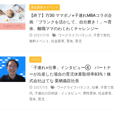
過去講座＆イベント
【終了】7/30 ママボノ×子連れMBAコラボ企
画 「ブランクを活かして、自分磨き！」〜育
休、離職ママのわくわくチャレンジ〜
2021/7/16
ワークライフバランス
,
子育て世代
,
無料イベント
,
社会変革
,
育休
,
育児
ブログ
「子連れ×仕事」インタビュー④ パートナ
ーが出産した場合の育児休業取得率83%！株
式会社はてな 栗栖義臣社長
2021/7/5
ワークライフバランス
,
仕事
,
子育て世
代
,
子連れの日対談・インタビュー
,
男性育休
,
社会変革
,
育休
,
育児