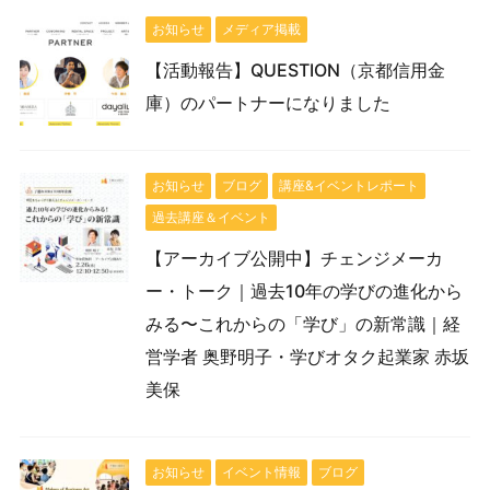
お知らせ
メディア掲載
【活動報告】QUESTION（京都信用金
庫）のパートナーになりました
お知らせ
ブログ
講座&イベントレポート
過去講座＆イベント
【アーカイブ公開中】チェンジメーカ
ー・トーク｜過去10年の学びの進化から
みる〜これからの「学び」の新常識｜経
営学者 奥野明子・学びオタク起業家 赤坂
美保
お知らせ
イベント情報
ブログ