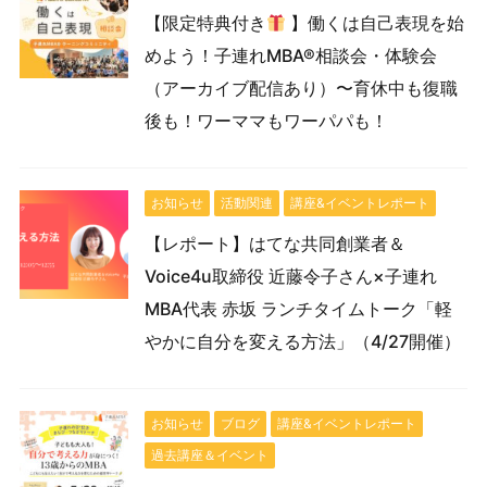
【限定特典付き
】働くは自己表現を始
めよう！子連れMBA®相談会・体験会
（アーカイブ配信あり）〜育休中も復職
後も！ワーママもワーパパも！
お知らせ
活動関連
講座&イベントレポート
【レポート】はてな共同創業者＆
Voice4u取締役 近藤令子さん×子連れ
MBA代表 赤坂 ランチタイムトーク「軽
やかに自分を変える方法」（4/27開催）
お知らせ
ブログ
講座&イベントレポート
過去講座＆イベント