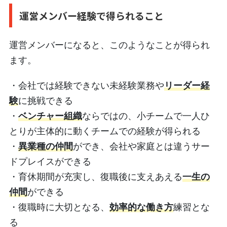
運営メンバー経験で得られること
運営メンバーになると、このようなことが得られ
ます。
・会社では経験できない未経験業務や
リーダー経
験
に挑戦できる
・
ベンチャー組織
ならではの、小チームで一人ひ
とりが主体的に動くチームでの経験が得られる
・
異業種の仲間
ができ、会社や家庭とは違うサー
ドプレイスができる
・育休期間が充実し、復職後に支えあえる
一生の
仲間
ができる
・復職時に大切となる、
効率的な働き方
練習とな
る