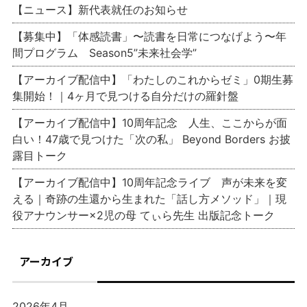
【ニュース】新代表就任のお知らせ
【募集中】「体感読書」〜読書を日常につなげよう〜年
間プログラム Season5”未来社会学”
【アーカイブ配信中】「わたしのこれからゼミ」0期生募
集開始！｜4ヶ月で見つける自分だけの羅針盤
【アーカイブ配信中】10周年記念 人生、ここからが面
白い！47歳で見つけた「次の私」 Beyond Borders お披
露目トーク
【アーカイブ配信中】10周年記念ライブ 声が未来を変
える｜奇跡の生還から生まれた「話し方メソッド」｜現
役アナウンサー×2児の母 てぃら先生 出版記念トーク
アーカイブ
2026年4月