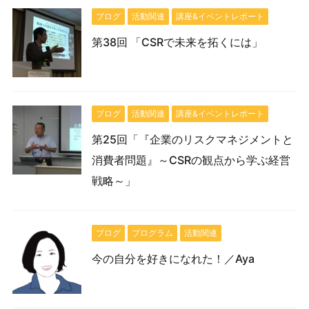
ブログ
活動関連
講座&イベントレポート
第38回 「CSRで未来を拓くには」
ブログ
活動関連
講座&イベントレポート
第25回「『企業のリスクマネジメントと
消費者問題』～CSRの観点から学ぶ経営
戦略～」
ブログ
プログラム
活動関連
今の自分を好きになれた！／Aya