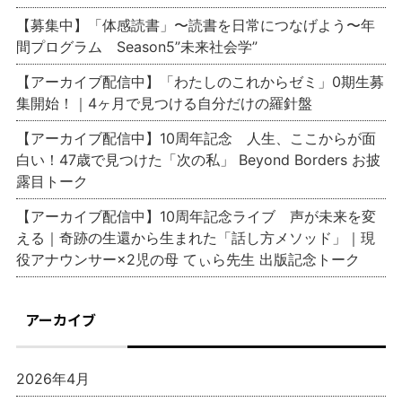
【募集中】「体感読書」〜読書を日常につなげよう〜年
間プログラム Season5”未来社会学”
【アーカイブ配信中】「わたしのこれからゼミ」0期生募
集開始！｜4ヶ月で見つける自分だけの羅針盤
【アーカイブ配信中】10周年記念 人生、ここからが面
白い！47歳で見つけた「次の私」 Beyond Borders お披
露目トーク
【アーカイブ配信中】10周年記念ライブ 声が未来を変
える｜奇跡の生還から生まれた「話し方メソッド」｜現
役アナウンサー×2児の母 てぃら先生 出版記念トーク
アーカイブ
2026年4月