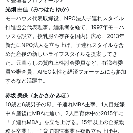
＜登壇者プロフィール＞
光畑 由佳（みつはた ゆか）
モーハウス代表取締役、NPO法人子連れスタイル
推進協会代表理事。編集者を経て、1997年モーハ
ウスを設立。授乳服の存在を国内に広め、2013年
新たにNPO法人を立ち上げ、子連れスタイルを含
めた産後の新しいライフスタイルを提案してき
た。元暮らしの質向上検討会委員など、有識者委
員や審査員、APEC女性と経済フォーラムにも参加
するなど活躍中。
赤坂 美保（あかさか みほ）
10歳と6歳男子の母。子連れMBA主宰。1人目妊娠
中＆産後にMBAに通い、2人目育休中の2015年に
「子連れMBA」を立ち上げる。15年以上の企業勤
務を卒業し、子育て関連事業を複数立ち上げ中。