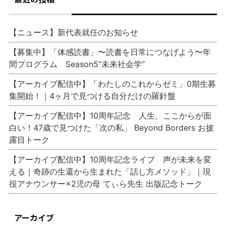
【ニュース】新代表就任のお知らせ
【募集中】「体感読書」〜読書を日常につなげよう〜年
間プログラム Season5”未来社会学”
【アーカイブ配信中】「わたしのこれからゼミ」0期生募
集開始！｜4ヶ月で見つける自分だけの羅針盤
【アーカイブ配信中】10周年記念 人生、ここからが面
白い！47歳で見つけた「次の私」 Beyond Borders お披
露目トーク
【アーカイブ配信中】10周年記念ライブ 声が未来を変
える｜奇跡の生還から生まれた「話し方メソッド」｜現
役アナウンサー×2児の母 てぃら先生 出版記念トーク
アーカイブ