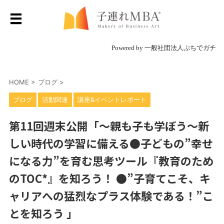
Powered by 一般社団法人ぷちでガチ
HOME
>
ブログ
>
ブログ
活動関連
講座&イベントレポート
第11回週末公開「～親も子も学ぼう～新
しい時代の学習に備える●子どもの”幸せ
になる力”を育む思考ツール『教育のため
のTOC*』を知ろう！ ●”子育てこそ、キ
ャリアへの猛烈なプラス体験である！”こ
とを知ろう 」