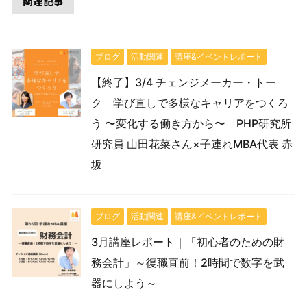
関連記事
ブログ
活動関連
講座&イベントレポート
【終了】3/4 チェンジメーカー・トー
ク 学び直しで多様なキャリアをつくろ
う 〜変化する働き方から〜 PHP研究所
研究員 山田花菜さん×子連れMBA代表 赤
坂
ブログ
活動関連
講座&イベントレポート
3月講座レポート｜「初心者のための財
務会計」～復職直前！2時間で数字を武
器にしよう～