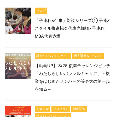
ブログ
「子連れ×仕事」対談シリーズ① 子連れ
スタイル推進協会代表光畑様×子連れ
MBA代表赤坂
講座&イベントレポート
過去講座＆イベント
【動画UP】 8/25 複業チャレンジピッチ
「わたしらしいパラレルキャリア」～複
業をはじめたメンバーの等身大の第一歩
を知る～
お知らせ
プログラム
活動関連
講座&イベントレポート