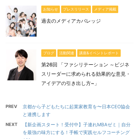
お知らせ
プレスリリース
メディア掲載
過去のメディアカバレッジ
ブログ
活動関連
講座&イベントレポート
第26回 「ファシリテーション ～ビジネ
スリーダーに求められる効果的な意見・
アイデアの引き出し方~」
PREV
京都から子どもたちに起業家教育を〜日本CEO協会
と連携します
NEXT
【新企画スタート！受付中】子連れMBAゼミ｜自分
を最強の味方にする！手帳で実践セルフコーチング