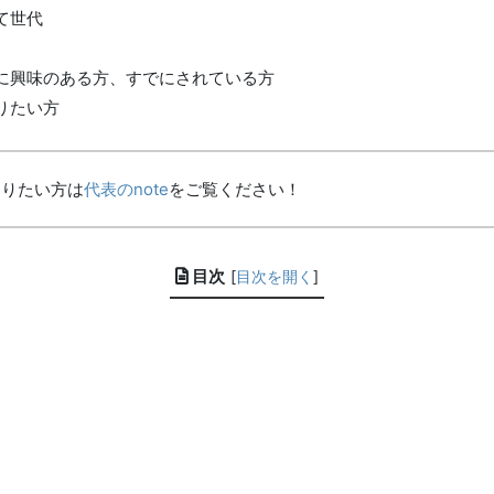
て世代
に興味のある方、すでにされている方
りたい方
知りたい方は
代表のnote
をご覧ください！
目次
[
目次を開く
]