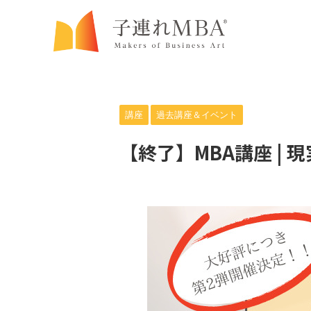
講座
過去講座＆イベント
【終了】MBA講座 | 