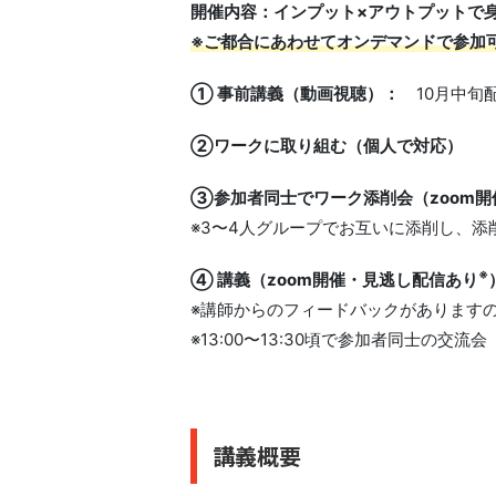
開催内容：インプット×アウトプットで
※ご都合にあわせてオンデマンドで参加
① 事前講義（動画視聴）：
10月中旬
②ワークに取り組む（個人で対応）
③参加者同士でワーク添削会（zoom開
※3〜4人グループでお互いに添削し、
※
④ 講義（zoom開催・見逃し配信あり
※講師からのフィードバックがあります
※13:00〜13:30頃で参加者同士の交
講義概要