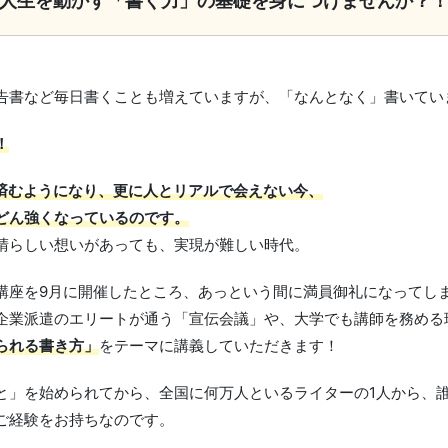
人生を動かす「書く力」の基礎を身につけませんか？
告書など毎日書くことも増えていますが、「なんとなく」書いてい
！
で済むようになり、更に人とリアルで会えない今、
どん強くなっているのです。
晴らしい想いがあっても、実現が難しい時代。
講座を9月に開催したところ、あっという間に満員御礼になってし
企業派遣のエリートが通う「宣伝会議」や、大学でも講師を務める
られる書き方」
をテーマに講義していただきます！
と」を始められてから、全国に何万人といるライターの1人から、
たご経験をお持ちなのです。