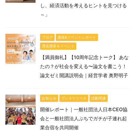
し、経済活動を考えるヒントを見つける
～」
ブログ
講座&イベントレポート
過去講座＆イベント
【満員御礼】【10周年記念トーク】 あな
たの？が社会を変える〜論文を書こう！
論文ゼミ開講説明会｜経営学者 奥野明子
お知らせ
プレスリリース
活動関連
開催レポート｜一般社団法人日本CEO協
会と一般社団法人ぷちでガチが子連れ起
業合宿を共同開催