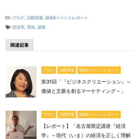
-
ブログ
,
活動関連
,
講座&イベントレポート
-
交渉学
,
育休
,
講座
関連記事
ブログ
活動関連
講座&イベントレポート
第31回「『ビジネスクリエーション』～
価値と文脈を創るマーケティング～」
ブログ
活動関連
講座&イベントレポート
【レポート】「名古屋限定講座『経済
学』～現代（いま）の経済を正しく理解