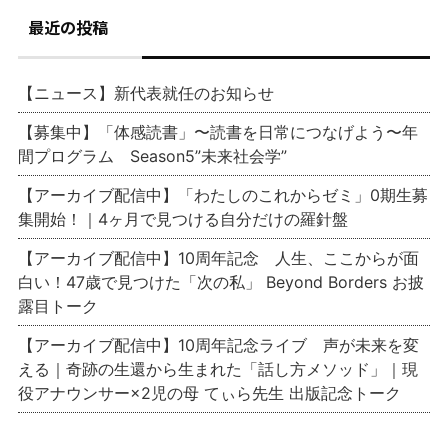
最近の投稿
【ニュース】新代表就任のお知らせ
【募集中】「体感読書」〜読書を日常につなげよう〜年
間プログラム Season5”未来社会学”
【アーカイブ配信中】「わたしのこれからゼミ」0期生募
集開始！｜4ヶ月で見つける自分だけの羅針盤
【アーカイブ配信中】10周年記念 人生、ここからが面
白い！47歳で見つけた「次の私」 Beyond Borders お披
露目トーク
【アーカイブ配信中】10周年記念ライブ 声が未来を変
える｜奇跡の生還から生まれた「話し方メソッド」｜現
役アナウンサー×2児の母 てぃら先生 出版記念トーク