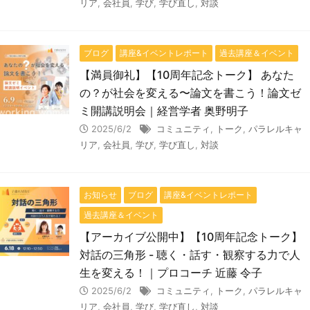
リア
,
会社員
,
学び
,
学び直し
,
対談
ブログ
講座&イベントレポート
過去講座＆イベント
【満員御礼】【10周年記念トーク】 あなた
の？が社会を変える〜論文を書こう！論文ゼ
ミ開講説明会｜経営学者 奥野明子
2025/6/2
コミュニティ
,
トーク
,
パラレルキャ
リア
,
会社員
,
学び
,
学び直し
,
対談
お知らせ
ブログ
講座&イベントレポート
過去講座＆イベント
【アーカイブ公開中】【10周年記念トーク】
対話の三角形 - 聴く・話す・観察する力で人
生を変える！｜プロコーチ 近藤 令子
2025/6/2
コミュニティ
,
トーク
,
パラレルキャ
リア
,
会社員
,
学び
,
学び直し
,
対談