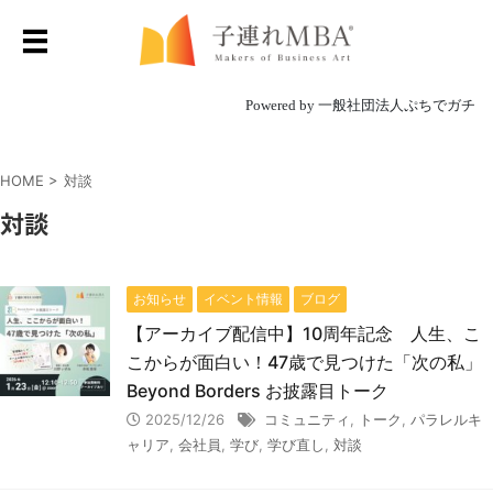
Powered by 一般社団法人ぷちでガチ
HOME
>
対談
対談
お知らせ
イベント情報
ブログ
【アーカイブ配信中】10周年記念 人生、こ
こからが面白い！47歳で見つけた「次の私」
Beyond Borders お披露目トーク
2025/12/26
コミュニティ
,
トーク
,
パラレルキ
ャリア
,
会社員
,
学び
,
学び直し
,
対談