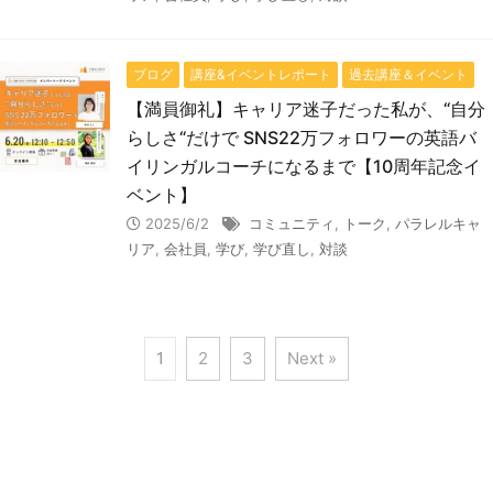
ブログ
講座&イベントレポート
過去講座＆イベント
【満員御礼】キャリア迷子だった私が、“自分
らしさ“だけで SNS22万フォロワーの英語バ
イリンガルコーチになるまで【10周年記念イ
ベント】
2025/6/2
コミュニティ
,
トーク
,
パラレルキャ
リア
,
会社員
,
学び
,
学び直し
,
対談
1
2
3
Next »