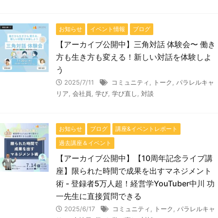
お知らせ
イベント情報
ブログ
【アーカイブ公開中】三角対話 体験会〜 働き
方も生き方も変える！新しい対話を体験しよ
う
2025/7/11
コミュニティ
,
トーク
,
パラレルキャ
リア
,
会社員
,
学び
,
学び直し
,
対談
お知らせ
ブログ
講座&イベントレポート
過去講座＆イベント
【アーカイブ公開中】【10周年記念ライブ講
座】限られた時間で成果を出すマネジメント
術 - 登録者5万人超！経営学YouTuber中川 功
一先生に直接質問できる
2025/6/17
コミュニティ
,
トーク
,
パラレルキャ