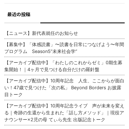
最近の投稿
【ニュース】新代表就任のお知らせ
【募集中】「体感読書」〜読書を日常につなげよう〜年間
プログラム Season5”未来社会学”
【アーカイブ配信中】「わたしのこれからゼミ」0期生募
集開始！｜4ヶ月で見つける自分だけの羅針盤
【アーカイブ配信中】10周年記念 人生、ここからが面白
い！47歳で見つけた「次の私」 Beyond Borders お披露
目トーク
【アーカイブ配信中】10周年記念ライブ 声が未来を変え
る｜奇跡の生還から生まれた「話し方メソッド」｜現役ア
ナウンサー×2児の母 てぃら先生 出版記念トーク