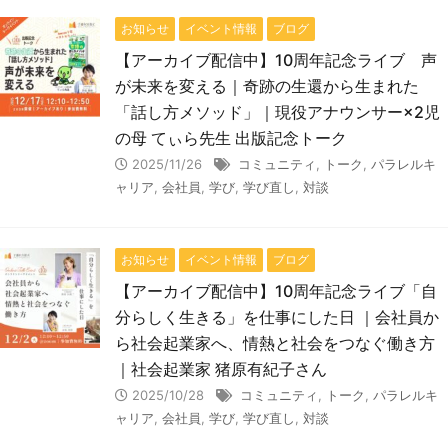
お知らせ
イベント情報
ブログ
【アーカイブ配信中】10周年記念ライブ 声
が未来を変える｜奇跡の生還から生まれた
「話し方メソッド」｜現役アナウンサー×2児
の母 てぃら先生 出版記念トーク
2025/11/26
コミュニティ
,
トーク
,
パラレルキ
ャリア
,
会社員
,
学び
,
学び直し
,
対談
お知らせ
イベント情報
ブログ
【アーカイブ配信中】10周年記念ライブ「自
分らしく生きる」を仕事にした日 ｜会社員か
ら社会起業家へ、情熱と社会をつなぐ働き方
｜社会起業家 猪原有紀子さん
2025/10/28
コミュニティ
,
トーク
,
パラレルキ
ャリア
,
会社員
,
学び
,
学び直し
,
対談