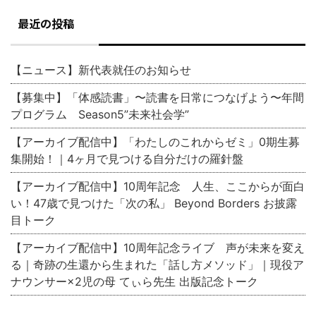
最近の投稿
【ニュース】新代表就任のお知らせ
【募集中】「体感読書」〜読書を日常につなげよう〜年間
プログラム Season5”未来社会学”
【アーカイブ配信中】「わたしのこれからゼミ」0期生募
集開始！｜4ヶ月で見つける自分だけの羅針盤
【アーカイブ配信中】10周年記念 人生、ここからが面白
い！47歳で見つけた「次の私」 Beyond Borders お披露
目トーク
【アーカイブ配信中】10周年記念ライブ 声が未来を変え
る｜奇跡の生還から生まれた「話し方メソッド」｜現役ア
ナウンサー×2児の母 てぃら先生 出版記念トーク