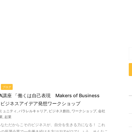
ブログ
座 「働くは自己表現 Makers of Business
！ ビジネスアイデア発想ワークショップ
ミュニティ
,
パラレルキャリア
,
ビジネス創出
,
ワークショップ
,
会社
業
,
起業
なただからこそのビジネスが、自分を生きる力になる！ これ
、今の所属企業で一生働き続ける方はほぼゼロでしょう。そんなこ