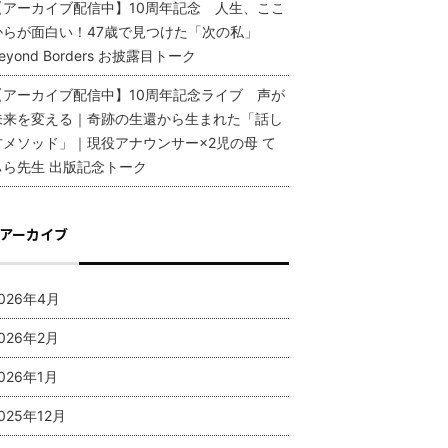
【アーカイブ配信中】10周年記念 人生、ここ
からが面白い！47歳で見つけた「次の私」
eyond Borders お披露目トーク
【アーカイブ配信中】10周年記念ライブ 声が
未来を変える｜奇跡の生還から生まれた「話し
方メソッド」｜現役アナウンサー×2児の母 て
ぃら先生 出版記念トーク
アーカイブ
026年4月
026年2月
026年1月
025年12月