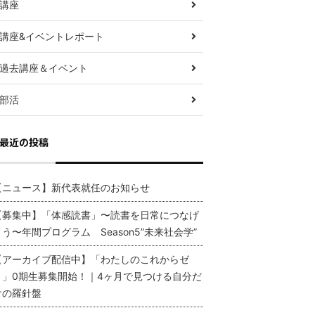
講座
講座&イベントレポート
過去講座＆イベント
部活
最近の投稿
【ニュース】新代表就任のお知らせ
【募集中】「体感読書」〜読書を日常につなげ
よう〜年間プログラム Season5”未来社会学”
【アーカイブ配信中】「わたしのこれからゼ
ミ」0期生募集開始！｜4ヶ月で見つける自分だ
けの羅針盤