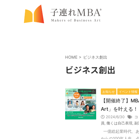
HOME
>
ビジネス創出
ビジネス創出
お知らせ
イベント情報
【開催終了】MBA講
Art」を叶える
2024/6/30
コ
員
,
働くは自己表現
,
副
一億総起業時代、あ
からの100年人生