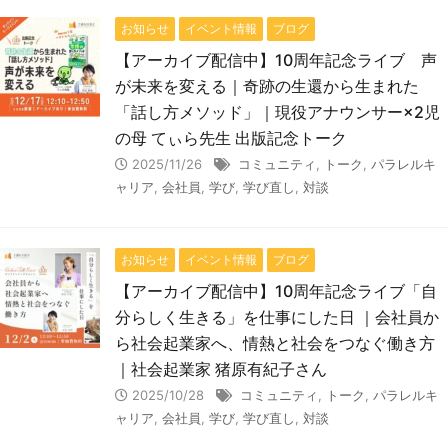
お知らせ
イベント情報
ブログ
【アーカイブ配信中】10周年記念ライブ 声
が未来を変える｜奇跡の生還から生まれた
「話し方メソッド」｜現役アナウンサー×2児
の母 てぃら先生 出版記念トーク
2025/11/26
コミュニティ
,
トーク
,
パラレルキ
ャリア
,
会社員
,
学び
,
学び直し
,
対談
お知らせ
イベント情報
ブログ
【アーカイブ配信中】10周年記念ライブ「自
分らしく生きる」を仕事にした日 ｜会社員か
ら社会起業家へ、情熱と社会をつなぐ働き方
｜社会起業家 猪原有紀子さん
2025/10/28
コミュニティ
,
トーク
,
パラレルキ
ャリア
,
会社員
,
学び
,
学び直し
,
対談