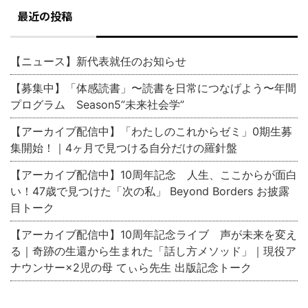
最近の投稿
【ニュース】新代表就任のお知らせ
【募集中】「体感読書」〜読書を日常につなげよう〜年間
プログラム Season5”未来社会学”
【アーカイブ配信中】「わたしのこれからゼミ」0期生募
集開始！｜4ヶ月で見つける自分だけの羅針盤
【アーカイブ配信中】10周年記念 人生、ここからが面白
い！47歳で見つけた「次の私」 Beyond Borders お披露
目トーク
【アーカイブ配信中】10周年記念ライブ 声が未来を変え
る｜奇跡の生還から生まれた「話し方メソッド」｜現役ア
ナウンサー×2児の母 てぃら先生 出版記念トーク