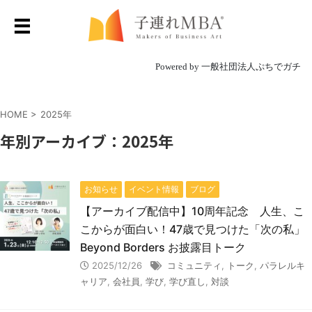
Powered by 一般社団法人ぷちでガチ
HOME
>
2025年
年別アーカイブ：2025年
お知らせ
イベント情報
ブログ
【アーカイブ配信中】10周年記念 人生、こ
こからが面白い！47歳で見つけた「次の私」
Beyond Borders お披露目トーク
2025/12/26
コミュニティ
,
トーク
,
パラレルキ
ャリア
,
会社員
,
学び
,
学び直し
,
対談