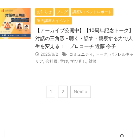
お知らせ
ブログ
講座&イベントレポート
過去講座＆イベント
【アーカイブ公開中】【10周年記念トーク】
対話の三角形 - 聴く・話す・観察する力で人
生を変える！｜プロコーチ 近藤 令子
2025/6/2
コミュニティ
,
トーク
,
パラレルキャ
リア
,
会社員
,
学び
,
学び直し
,
対談
1
2
Next »