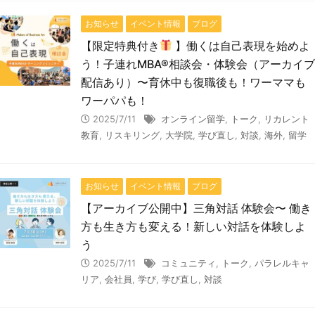
お知らせ
イベント情報
ブログ
【限定特典付き
】働くは自己表現を始めよ
う！子連れMBA®相談会・体験会（アーカイブ
配信あり）〜育休中も復職後も！ワーママも
ワーパパも！
2025/7/11
オンライン留学
,
トーク
,
リカレント
教育
,
リスキリング
,
大学院
,
学び直し
,
対談
,
海外
,
留学
お知らせ
イベント情報
ブログ
【アーカイブ公開中】三角対話 体験会〜 働き
方も生き方も変える！新しい対話を体験しよ
う
2025/7/11
コミュニティ
,
トーク
,
パラレルキャ
リア
,
会社員
,
学び
,
学び直し
,
対談