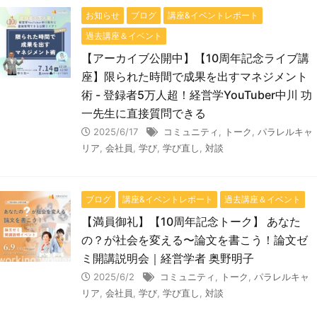
お知らせ
ブログ
講座&イベントレポート
過去講座＆イベント
【アーカイブ公開中】【10周年記念ライブ講
座】限られた時間で成果を出すマネジメント
術 - 登録者5万人超！経営学YouTuber中川 功
一先生に直接質問できる
2025/6/17
コミュニティ
,
トーク
,
パラレルキャ
リア
,
会社員
,
学び
,
学び直し
,
対談
ブログ
講座&イベントレポート
過去講座＆イベント
【満員御礼】【10周年記念トーク】 あなた
の？が社会を変える〜論文を書こう！論文ゼ
ミ開講説明会｜経営学者 奥野明子
2025/6/2
コミュニティ
,
トーク
,
パラレルキャ
リア
,
会社員
,
学び
,
学び直し
,
対談