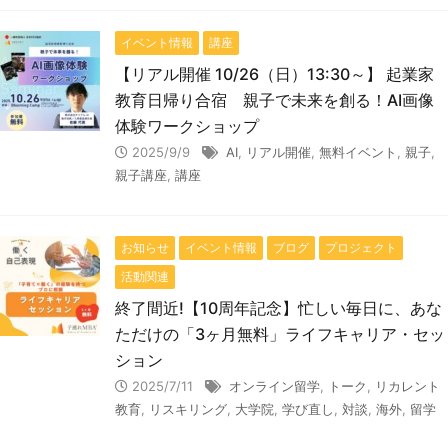
イベント情報
講座
【リアル開催 10/26（日）13:30～】 起業家
教育日帰り合宿 親子で未来を創る！AI画像
体験ワークショップ
2025/9/9
AI
,
リアル開催
,
無料イベント
,
親子
,
親子講座
,
講座
お知らせ
イベント情報
ブログ
プロジェクト
活動関連
終了間近!【10周年記念】忙しい毎日に、あな
ただけの「3ヶ月無料」ライフキャリア・セッ
ション
2025/7/11
オンライン留学
,
トーク
,
リカレント
教育
,
リスキリング
,
大学院
,
学び直し
,
対談
,
海外
,
留学